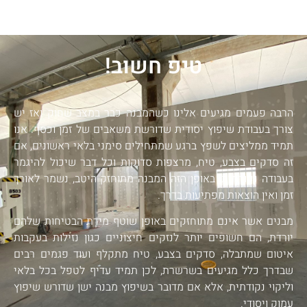
טיפ חשוב!
הרבה פעמים מגיעים אלינו כשהמבנה כבר במצב שחוק ואז יש
צורך בעבודת שיפוץ יסודית שדורשת משאבים של זמן וכסף. אנו
תמיד ממליצים לשפץ ברגע שמתחילים סימני בלאי ראשונים, אם
זה סדקים בצבע, טיח, מרצפות סדוקות וכל דבר שיכול להיגמר
בעבודה נקודתית. באופן הזה המבנה מתוחזק היטב, נשמר לאורך
זמן ואין הוצאות מפתיעות בדרך.
מבנים אשר אינם מתוחזקים באופן שוטף מידת הבטיחות שלהם
יורדת, הם חשופים יותר לנזקים חיצוניים כגון נזילות בעקבות
איטום שמתבלה, סדקים בצבע, טיח מתקלף ועוד פגמים רבים
שבדרך כלל מגיעים בשרשרת, לכן תמיד עדיף לטפל בכל בלאי
וליקוי נקודתית, אלא אם מדובר בשיפוץ מבנה ישן שדורש שיפוץ
עמוק ויסודי.